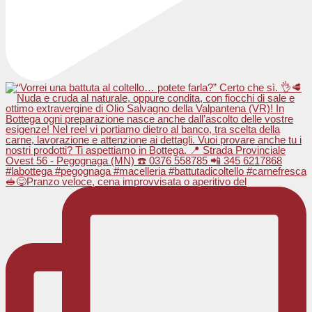
🥪😋Pranzo veloce, cena improvvisata o aperitivo del