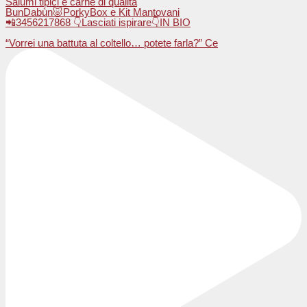
Salumi tipici e carne di qualità
BunDabùn🐷PorkyBox e Kit Mantovani
📲3456217868 👇Lasciati ispirare👇IN BIO
“Vorrei una battuta al coltello… potete farla?” Ce