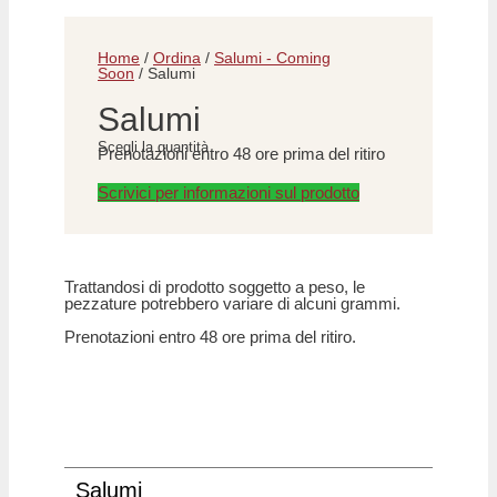
Home
/
Ordina
/
Salumi - Coming
Soon
/ Salumi
Salumi
Scegli la quantità
Prenotazioni entro 48 ore prima del ritiro
Scrivici per informazioni sul prodotto
Trattandosi di prodotto soggetto a peso, le
pezzature potrebbero variare di alcuni grammi.
Prenotazioni entro 48 ore prima del ritiro.
Salumi