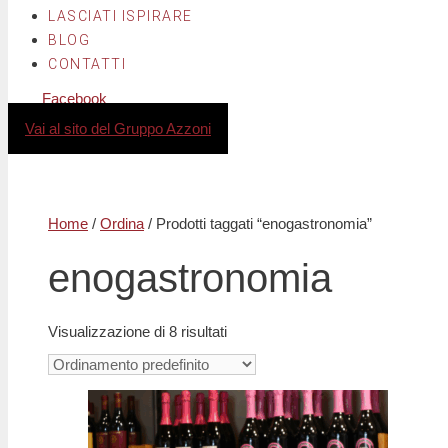
LASCIATI ISPIRARE
BLOG
CONTATTI
Facebook
Instagram
Vai al sito del Gruppo Azzoni
Home
/
Ordina
/ Prodotti taggati “enogastronomia”
enogastronomia
Visualizzazione di 8 risultati