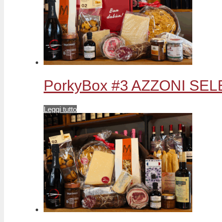
PorkyBox #3 AZZONI SE
Leggi tutto