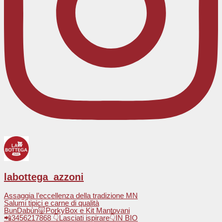
labottega_azzoni
Assaggia l’eccellenza della tradizione MN
Salumi tipici e carne di qualità
BunDabùn🐷PorkyBox e Kit Mantovani
📲3456217868 👇Lasciati ispirare👇IN BIO