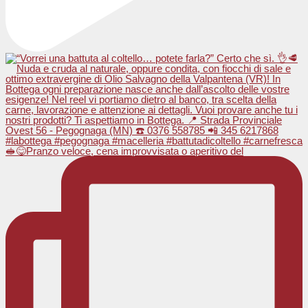
🥪😋Pranzo veloce, cena improvvisata o aperitivo del