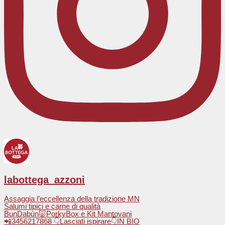
labottega_azzoni
Assaggia l’eccellenza della tradizione MN
Salumi tipici e carne di qualità
BunDabùn🐷PorkyBox e Kit Mantovani
📲3456217868 👇Lasciati ispirare👇IN BIO