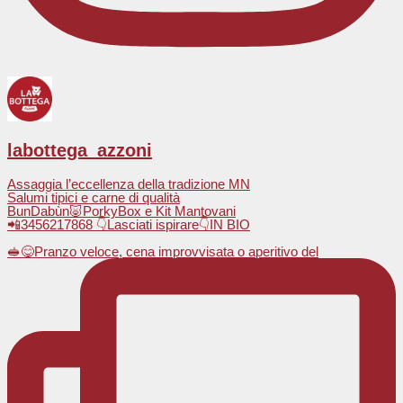
labottega_azzoni
Assaggia l’eccellenza della tradizione MN
Salumi tipici e carne di qualità
BunDabùn🐷PorkyBox e Kit Mantovani
📲3456217868 👇Lasciati ispirare👇IN BIO
🥪😋Pranzo veloce, cena improvvisata o aperitivo del