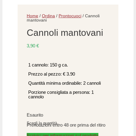
Home
/
Ordina
/
Prontocuoci
/ Cannoli
mantovani
Cannoli mantovani
3,90
€
1 cannolo: 150 g ca.
Prezzo al pezzo: € 3.90
Quantità minima ordinabile: 2 cannoli
Porzione consigliata a persona: 1
cannolo
Esaurito
Scegli la quantità
Prenotazioni entro 48 ore prima del ritiro
Scrivici per informazioni sul prodotto