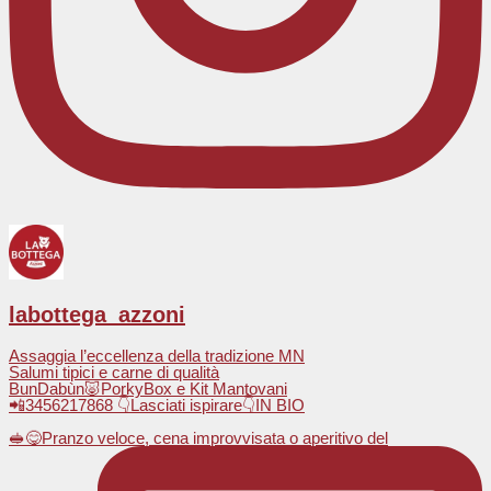
labottega_azzoni
Assaggia l’eccellenza della tradizione MN
Salumi tipici e carne di qualità
BunDabùn🐷PorkyBox e Kit Mantovani
📲3456217868 👇Lasciati ispirare👇IN BIO
🥪😋Pranzo veloce, cena improvvisata o aperitivo del