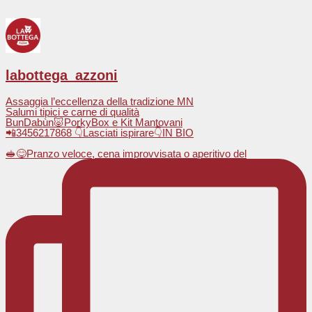
labottega_azzoni
Assaggia l’eccellenza della tradizione MN
Salumi tipici e carne di qualità
BunDabùn🐷PorkyBox e Kit Mantovani
📲3456217868 👇Lasciati ispirare👇IN BIO
🥪😋Pranzo veloce, cena improvvisata o aperitivo del