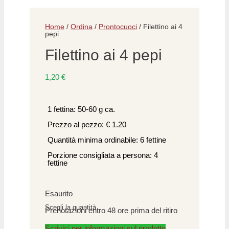
Home
/
Ordina
/
Prontocuoci
/ Filettino ai 4
pepi
Filettino ai 4 pepi
1,20
€
1 fettina: 50-60 g ca.
Prezzo al pezzo: € 1.20
Quantità minima ordinabile: 6 fettine
Porzione consigliata a persona: 4
fettine
Esaurito
Scegli la quantità
Prenotazioni entro 48 ore prima del ritiro
Scrivici per informazioni sul prodotto