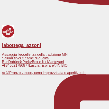
labottega_azzoni
Assaggia l’eccellenza della tradizione MN
Salumi tipici e carne di qualità
BunDabùn🐷PorkyBox e Kit Mantovani
📲3456217868 👇Lasciati ispirare👇IN BIO
🥪😋Pranzo veloce, cena improvvisata o aperitivo del