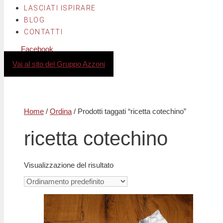
LASCIATI ISPIRARE
BLOG
CONTATTI
Facebook
Instagram
Vai al sito del Gruppo Azzoni
Home
/
Ordina
/ Prodotti taggati “ricetta cotechino”
ricetta cotechino
Visualizzazione del risultato