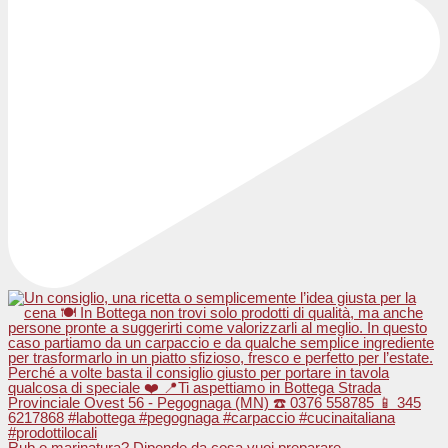
Rub o marinatura? Dipende da cosa vuoi preparare.