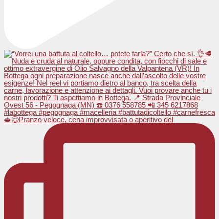
🥪😋Pranzo veloce, cena improvvisata o aperitivo del