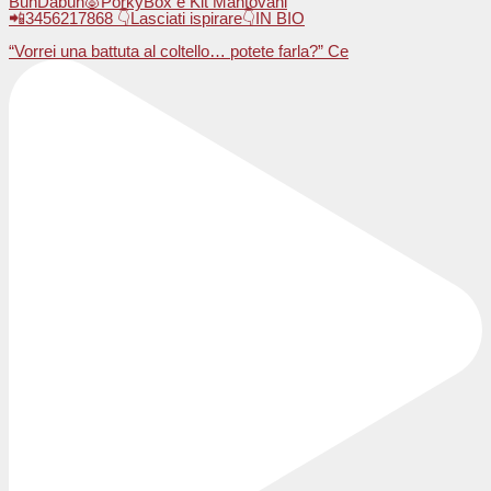
BunDabùn🐷PorkyBox e Kit Mantovani
📲3456217868 👇Lasciati ispirare👇IN BIO
“Vorrei una battuta al coltello… potete farla?” Ce