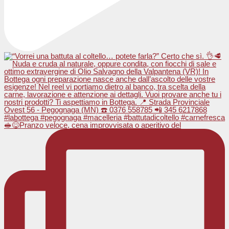
🥪😋Pranzo veloce, cena improvvisata o aperitivo del