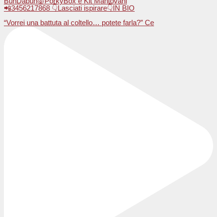
BunDabùn🐷PorkyBox e Kit Mantovani
📲3456217868 👇Lasciati ispirare👇IN BIO
“Vorrei una battuta al coltello… potete farla?” Ce