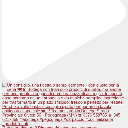
Rub o marinatura? Dipende da cosa vuoi preparare.