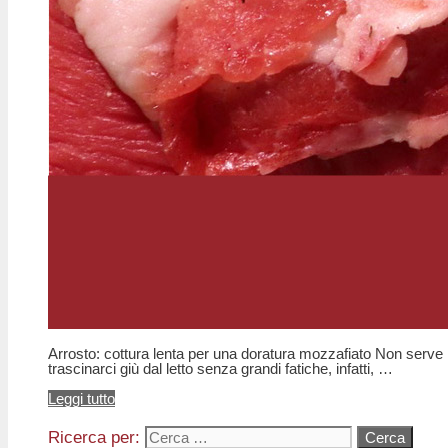
Arrosto: cottura lenta per una doratura mozzafiato Non serve m
trascinarci giù dal letto senza grandi fatiche, infatti, …
Leggi tutto
Ricerca per: