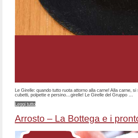
Le Girelle: quando tutto ruota attorno alla carne! Alla carne, s
cubetti, polpette e persino…girelle! Le Girelle del Gruppo …
Leggi tutto
Arrosto – La Bottega e i pron