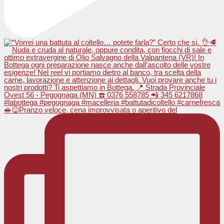
🥪😋Pranzo veloce, cena improvvisata o aperitivo del