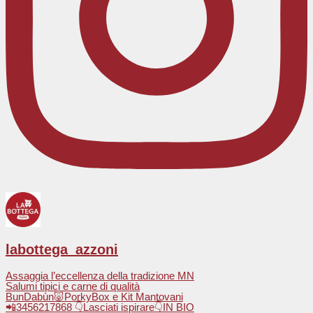
labottega_azzoni
Assaggia l’eccellenza della tradizione MN
Salumi tipici e carne di qualità
BunDabùn🐷PorkyBox e Kit Mantovani
📲3456217868 👇Lasciati ispirare👇IN BIO