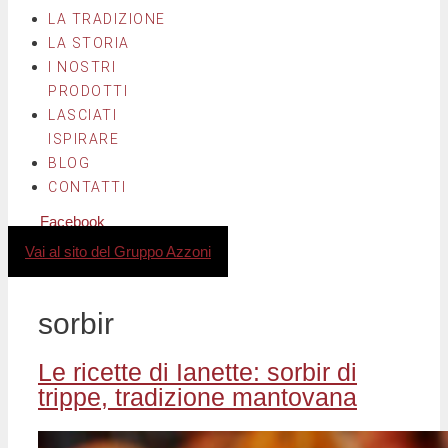
LA TRADIZIONE
LA STORIA
I NOSTRI
PRODOTTI
LASCIATI
ISPIRARE
BLOG
CONTATTI
Facebook
Instagram
Vai al sito del Gruppo Azzoni
sorbir
Le ricette di Ianette: sorbir di
trippe, tradizione mantovana