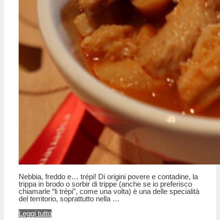
Nebbia, freddo e… trépi! Di origini povere e contadine, la
trippa in brodo o sorbir di trippe (anche se io preferisco
chiamarle “li trépi”, come una volta) è una delle specialità
del territorio, soprattutto nella …
Leggi tutto