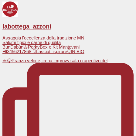
labottega_azzoni
Assaggia l’eccellenza della tradizione MN
Salumi tipici e carne di qualità
BunDabùn🐷PorkyBox e Kit Mantovani
📲3456217868 👇Lasciati ispirare👇IN BIO
🥪😋Pranzo veloce, cena improvvisata o aperitivo del