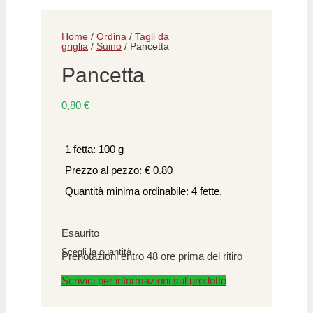
Home
/
Ordina
/
Tagli da
griglia
/
Suino
/ Pancetta
Pancetta
0,80
€
1 fetta: 100 g
Prezzo al pezzo: € 0.80
Quantità minima ordinabile: 4 fette.
Esaurito
Scegli la quantità
Prenotazioni entro 48 ore prima del ritiro
Scrivici per informazioni sul prodotto